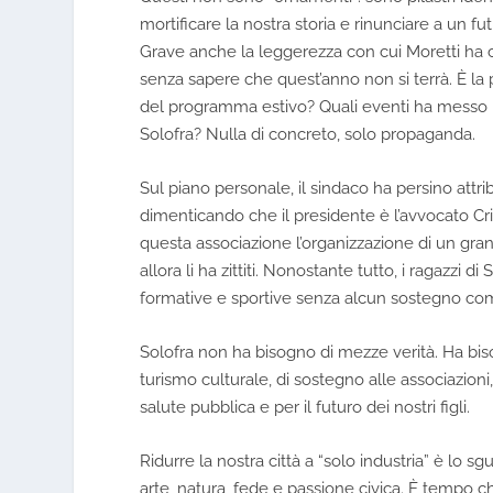
mortificare la nostra storia e rinunciare a un fut
Grave anche la leggerezza con cui Moretti ha ci
senza sapere che quest’anno non si terrà. È la 
del programma estivo? Quali eventi ha messo i
Solofra? Nulla di concreto, solo propaganda.
Sul piano personale, il sindaco ha persino attri
dimenticando che il presidente è l’avvocato Cris
questa associazione l’organizzazione di un gran
allora li ha zittiti. Nonostante tutto, i ragazzi d
formative e sportive senza alcun sostegno co
Solofra non ha bisogno di mezze verità. Ha biso
turismo culturale, di sostegno alle associazioni
salute pubblica e per il futuro dei nostri figli.
Ridurre la nostra città a “solo industria” è lo s
arte, natura, fede e passione civica. È tempo c