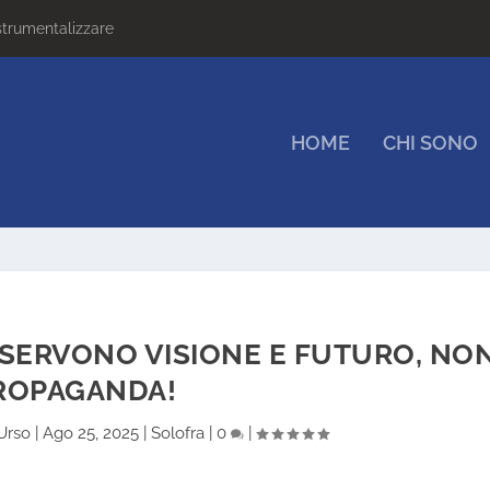
strumentalizzare
HOME
CHI SONO
 SERVONO VISIONE E FUTURO, NO
ROPAGANDA!
Urso
|
Ago 25, 2025
|
Solofra
|
0
|