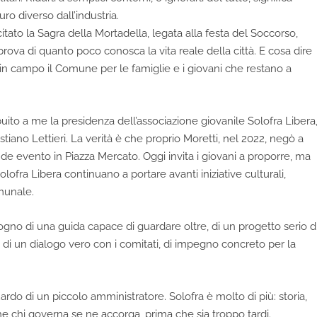
uro diverso dall’industria.
tato la Sagra della Mortadella, legata alla festa del Soccorso,
prova di quanto poco conosca la vita reale della città. E cosa dire
n campo il Comune per le famiglie e i giovani che restano a
buito a me la presidenza dell’associazione giovanile Solofra Libera
tiano Lettieri. La verità è che proprio Moretti, nel 2022, negò a
de evento in Piazza Mercato. Oggi invita i giovani a proporre, ma
i Solofra Libera continuano a portare avanti iniziative culturali,
munale.
gno di una guida capace di guardare oltre, di un progetto serio d
, di un dialogo vero con i comitati, di impegno concreto per la
guardo di un piccolo amministratore. Solofra è molto di più: storia,
he chi governa se ne accorga, prima che sia troppo tardi.