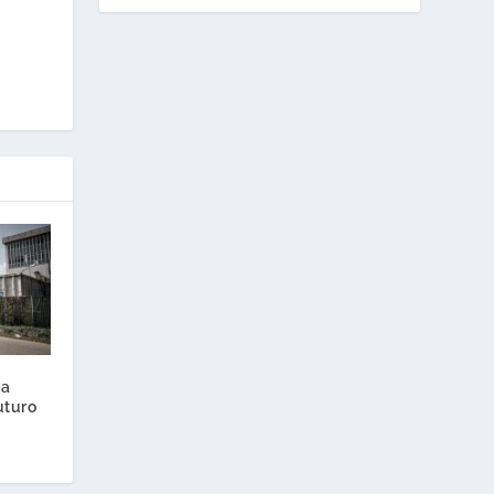
za
futuro