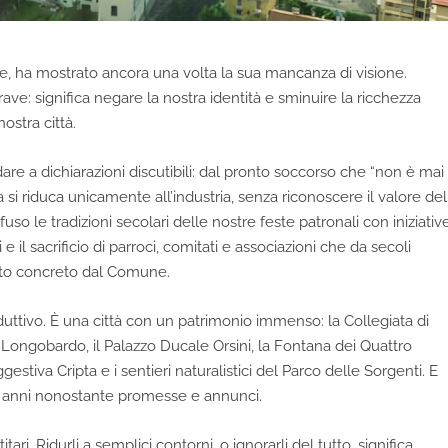
che, ha mostrato ancora una volta la sua mancanza di visione.
rave: significa negare la nostra identità e sminuire la ricchezza
nostra città.
dare a dichiarazioni discutibili: dal pronto soccorso che “non è mai
ra si riduca unicamente all’industria, senza riconoscere il valore del
fuso le tradizioni secolari delle nostre feste patronali con iniziativ
e il sacrificio di parroci, comitati e associazioni che da secoli
uto concreto dal Comune.
uttivo. È una città con un patrimonio immenso: la Collegiata di
lo Longobardo, il Palazzo Ducale Orsini, la Fontana dei Quattro
gestiva Cripta e i sentieri naturalistici del Parco delle Sorgenti. E
da anni nonostante promesse e annunci.
ari. Ridurli a semplici contorni, o ignorarli del tutto, significa