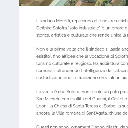
Il sindaco Moretti, replicando alle nostre criti
Definire Solofra “solo industriale” è un errore g
storica, artistica e culturale che rende unica la 
Non è la prima volta che il sindaco si lascia an
esistito”, fino all’idea che la vocazione di Solof
turismo culturale e religioso. Ha addirittura con
comunali, offendendo l’intelligenza dei cittadini 
custodiscono queste tradizioni senza alcun ai
La verità è che Solofra non è solo un polo prod
San Michele con i soffitti del Guarini, il Castel
Leoni, la Chiesa di Santa Teresa al Sorbo, la sug
ancora, la Villa romana di Sant’Agata, chiusa 
Questi non sono “ornamenti”: sono pilastri identit