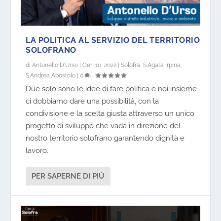
LA POLITICA AL SERVIZIO DEL TERRITORIO
SOLOFRANO
di
Antonello D'Urso
|
Gen 10, 2022
|
Solofra
,
S.Agata Irpina
,
S.Andrea Apostolo
|
0
|
Due solo sono le idee di fare politica e noi insieme
ci dobbiamo dare una possibilità, con la
condivisione e la scelta giusta attraverso un unico
progetto di sviluppo che vada in direzione del
nostro territorio solofrano garantendo dignità e
lavoro.
PER SAPERNE DI PIÙ