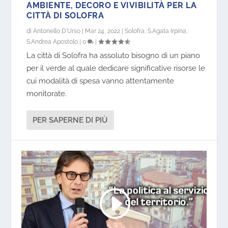
AMBIENTE, DECORO E VIVIBILITÀ PER LA
CITTÀ DI SOLOFRA
di
Antonello D'Urso
|
Mar 24, 2022
|
Solofra
,
S.Agata Irpina
,
S.Andrea Apostolo
|
0
|
La città di Solofra ha assoluto bisogno di un piano
per il verde al quale dedicare significative risorse le
cui modalità di spesa vanno attentamente
monitorate.
PER SAPERNE DI PIÙ