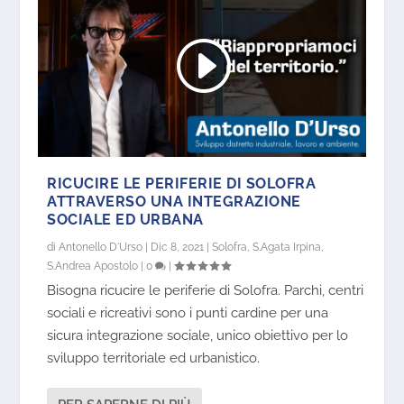
RICUCIRE LE PERIFERIE DI SOLOFRA
ATTRAVERSO UNA INTEGRAZIONE
SOCIALE ED URBANA
di
Antonello D'Urso
|
Dic 8, 2021
|
Solofra
,
S.Agata Irpina
,
S.Andrea Apostolo
|
0
|
Bisogna ricucire le periferie di Solofra. Parchi, centri
sociali e ricreativi sono i punti cardine per una
sicura integrazione sociale, unico obiettivo per lo
sviluppo territoriale ed urbanistico.