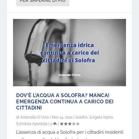
PER SAPERNE DI PIÙ
DOV’È L’ACQUA A SOLOFRA? MANCA!
EMERGENZA CONTINUA A CARICO DEI
CITTADINI
di
Antonello D'Urso
|
Nov 14, 2021
|
Solofra
,
S.Agata Irpina
,
S.Andrea Apostolo
|
0
|
L’assenza di acqua a Solofra per i cittadini residenti