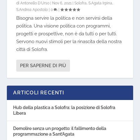
di
Antonello D'Urso
|
Nov 6, 2021
|
Solofra
,
S.Agata Irpina
,
S.Andrea Apostolo
|
0
|
Bisogna servire la politica e non servirsi della
politica. Una visione politica con programmi,
progetti e prospettive, non è da tutti o per tutti.
Servono nuovi stimoli per la rinascita della nostra
città di Solofra.
PER SAPERNE DI PIÙ
ARTICOLI RECENTI
Hub della plastica a Solofra: la posizione di Solofra
Libera
Demolire senza un progetto: il fallimento della
programmazione a Sant’Agata